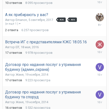
7
10
ответов
8 095
просмотров
декабря,
2015
А як прибирають у вас?
Автор
Emanon
,
5 сентября, 2017
жэк
жек
17
(и ещё 1 )
сентября
2
ответа
6 257
просмотров
2017
Встреча ИГ с представителями КЖС 18.05.16
Автор
Elf
,
18 мая, 2016
10
17
ответов
9 978
просмотров
июня,
2016
Договор про надання послуг з утримання
будинку (админ.,охрана)
1
Автор
Женя
,
19 ноября, 2014
ноября,
17
ответов
9 223
просмотра
2015
Договор про надання послуг з утримання
будинку та споруд
1
Автор
Женя
,
19 ноября, 2014
ноября,
16
ответов
5 532
просмотра