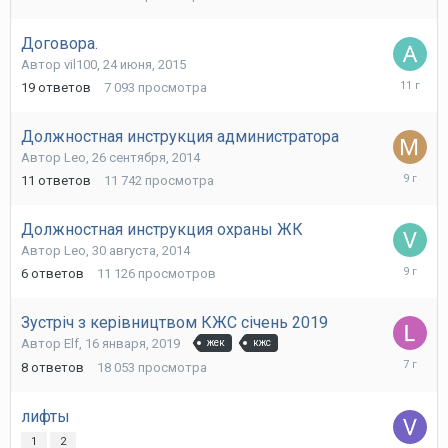
2015
Договора.
Автор
vil100
,
24 июня, 2015
26
19
ответов
7 093
просмотра
июня,
2015
Должностная инструкция администратора
Автор
Leo
,
26 сентября, 2014
5
11
ответов
11 742
просмотра
апреля,
2017
Должностная инструкция охраны ЖК
Автор
Leo
,
30 августа, 2014
21
6
ответов
11 126
просмотров
ноября,
2016
Зустріч з керівництвом КЖС січень 2019
Автор
Elf
,
16 января, 2019
жек
кжс
1
8
ответов
18 053
просмотра
мая,
2019
лифты
1
2