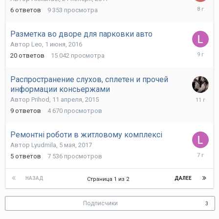
22
6
ответов
9 353
просмотра
ноября,
2017
Разметка во дворе для парковки авто
Автор
Leo
,
1 июня, 2016
16
20
ответов
15 042
просмотра
ноября,
2016
Распространение слухов, сплетен и прочей
информации консьержами
15
Автор
Prihod
,
11 апреля, 2015
апреля,
9
ответов
4 670
просмотров
2015
Ремонтні роботи в житловому комплексі
Автор
Lyudmila
,
5 мая, 2017
11
5
ответов
7 536
просмотров
февраля
2019
НАЗАД
ДАЛЕЕ
Страница 1 из 2
Подписчики
3