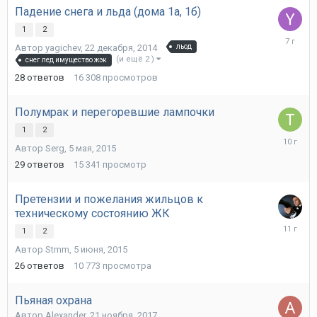
Падение снега и льда (дома 1а, 1б)
1
2
18
Автор
yagichev
,
22 декабря, 2014
льод
января,
(и ещё 2 )
снег лед имущество жэк
2019
28
ответов
16 308
просмотров
Полумрак и перегоревшие лампочки
1
2
16
Автор
Serg
,
5 мая, 2015
декабря,
2015
29
ответов
15 341
просмотр
Претензии и пожелания жильцов к
техническому состоянию ЖК
30
1
2
июня,
Автор
Stmm
,
5 июня, 2015
2015
26
ответов
10 773
просмотра
Пьяная охрана
Автор
Alexander
,
21 ноября, 2017