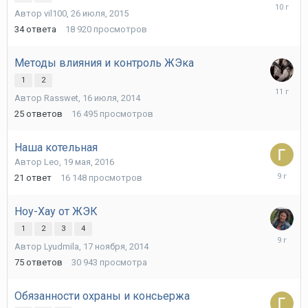
18
Автор
vil100
,
26 июля, 2015
февраля
2016
34
ответа
18 920
просмотров
Методы влияния и контроль ЖЭка
1
2
14
Автор
Rasswet
,
16 июля, 2014
декабря,
2014
25
ответов
16 495
просмотров
Наша котельная
Автор
Leo
,
19 мая, 2016
8
21
ответ
16 148
просмотров
августа,
2016
Ноу-Хау от ЖЭК
1
2
3
4
2
Автор
Lyudmila
,
17 ноября, 2014
апреля,
2017
75
ответов
30 943
просмотра
Обязанности охраны и консьержа