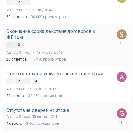
1
2
3
8
Автор
Igor
,
22 июля, 2014
июня,
2016
69
ответов
30 009
просмотров
Окончание срока действия договоров с
ЖЕКом
25
1
2
сентября
Автор
Smogmk
,
13 марта, 2016
2016
28
ответов
15 958
просмотров
Отказ от оплаты услуг охраны и консъержа
1
2
3
4
28
Автор
Leo
,
25 августа, 2015
декабря,
2015
84
ответа
32 459
просмотров
Отсутствие дверей на этаже
Автор
Sosed
,
13 июля, 2014
30
4
ответа
3 660
просмотров
августа,
2014