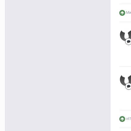
Ми
vil