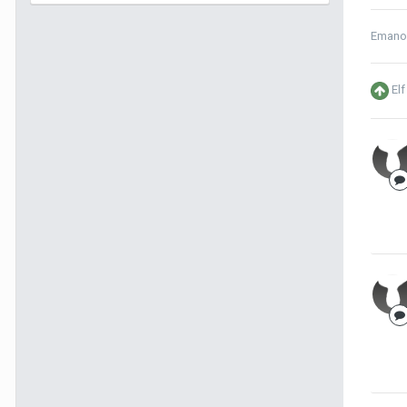
Emano
Elf