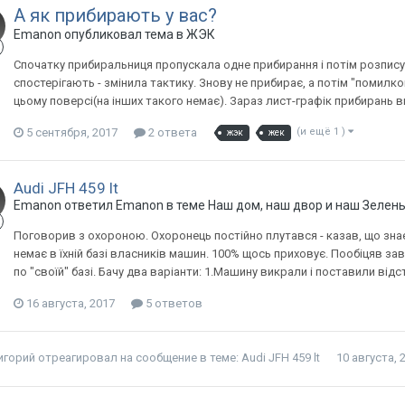
А як прибирають у вас?
Emanon опубликовал тема в
ЖЭК
Спочатку прибиральниця пропускала одне прибирання і потім розпису
спостерігають - змінила тактику. Знову не прибирає, а потім "помилково
цьому поверсі(на інших такого немає). Зараз лист-графік прибирань в
5 сентября, 2017
2 ответа
(и ещё 1 )
жэк
жек
Audi JFH 459 lt
Emanon ответил Emanon в теме
Наш дом, наш двор и наш Зелен
Поговорив з охороною. Охоронець постійно плутався - казав, що знає в
немає в їхній базі власників машин. 100% щось приховує. Пообіцяв 
по "своїй" базі. Бачу два варіанти: 1.Машину викрали і поставили відст
16 августа, 2017
5 ответов
игорий
отреагировал на сообщение в теме:
Audi JFH 459 lt
10 августа, 