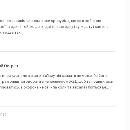
валась заднім числом, коли зрозуміла, що за її роботою
", в один і той же день, двічі пише одну і ту ж дату і саме на
иглядає так:
ый Остров
ласника, але з якого під'їзду він сказати не може, бо його
завтра вранці поговорити з начальником ЖЕД щоб та подивилась
оюватись, а охорона не бачила коли та заїхала і боїться це...
2017