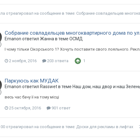
ла
отреагировал на сообщение в теме:
Собрание совладельцев многоквар
Собрание совладельцев многоквартирного дома по ул. 
Emanon ответил Жанна в теме
ОСМД
І чому тільки Сікорського 1? Хочуть поставити свого лояльного. Рекла
2 ноября, 2016
203 ответа
1
Паркуюсь как МУДАК
Emanon ответил Rasswet в теме
Наш дом, наш двор и наш Зелен
весь час бачу її на тому місці
25 октября, 2016
901 ответ
100
отреагировал на сообщение в теме:
Доски для рекламы в лифтах