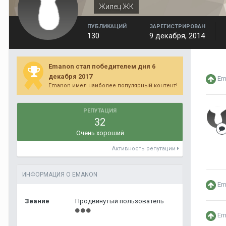
Жилец ЖК
ПУБЛИКАЦИЙ
ЗАРЕГИСТРИРОВАН
130
9 декабря, 2014
Emanon стал победителем дня 6
декабря 2017
Em
Emanon имел наиболее популярный контент!
РЕПУТАЦИЯ
32
Очень хороший
Активность репутации
ИНФОРМАЦИЯ О EMANON
Em
Звание
Продвинутый пользователь
Em