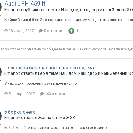
Audi JFH 459 lt
Emanon опубликовал тема в
Наш дом, наш двор и наш Зеленый 
Майже 3 тижні біля 2-го парадного на одному місці стоїть audi на лит
28 июля, 2017
5 ответов
1
anon
отреагировал на сообщение в теме:
Пакет с мусором возле входн
Пожарная безопасность нашего дома
Emanon ответил Leo в теме
Наш дом, наш двор и наш Зеленый О
У нас один пожежний рукав вже висить
5 января, 2017
103 ответа
Уборка снега
Emanon ответил Жанна в теме
ЖЭК
Між 1-м та 2-м парадним, скоріш за все, теж хтось живе