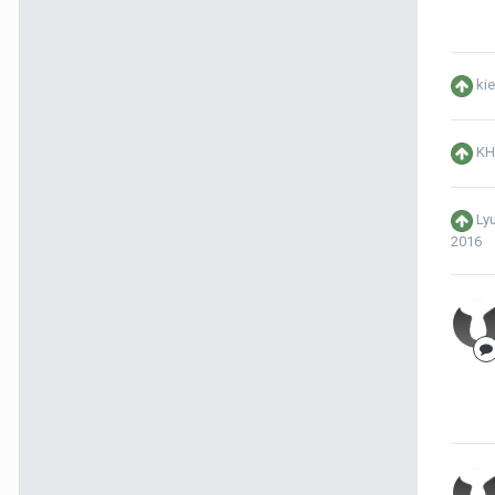
ki
KH
Ly
2016