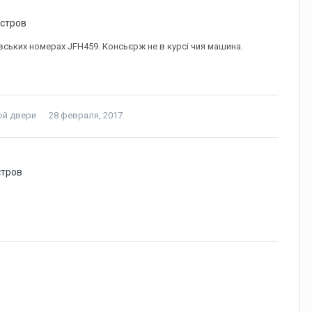
Остров
овських номерах JFH459. Консьєрж не в курсі чия машина.
ой двери
28 февраля, 2017
стров