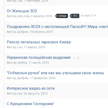
Автор
Leo
,
1 сентября, 2016
От Жильцов ЗО2
(и ещё 2 )
Автор
just_now
,
2 апреля, 2016
соседи
ЗО2
Поздравляю ВСЕХ с наступающей Пасхой!!! Мира, счасть
Автор
Добряк
,
10 апреля, 2015
Реестр легальных парковок Киева
Автор
Leo
,
17 марта, 2016
Украинская полицейская академия
1
2
Автор
cynthia
,
11 июля, 2015
"ОчУмелые ручки" или как мы улучшаем свою жизнь.
Автор
Добряк
,
11 февраля, 2016
Интересное видео из сети
Автор
Leo
,
25 августа, 2015
С Крещением Господним!