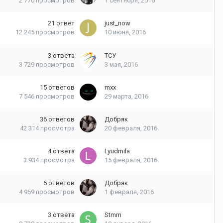
2 770
просмотров
1 сентября, 2016
21
ответ
just_now
12 245
просмотров
10 июня, 2016
3
ответа
ТСУ
3 729
просмотров
3 мая, 2016
15
ответов
mxx
7 546
просмотров
29 марта, 2016
36
ответов
Добряк
42 314
просмотра
20 февраля, 2016
4
ответа
Lyudmila
3 934
просмотра
15 февраля, 2016
6
ответов
Добряк
4 959
просмотров
1 февраля, 2016
3
ответа
Stmm