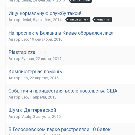
Автор
derial
,
24 февраля, 2015
Ищу нормальную службу такси!
Автор
derial
,
8 декабря, 2014
такси услуги
машины
На проспекте Бажана в Киеве оборвался лифт
Автор
Leo
,
19 сентября, 2016
Piastrapizza
1
2
Автор
Руслан
,
22 июля, 2014
Компьютерная помощь
Автор
Leo
,
22 апреля, 2015
События и проишествия возле посольства США
Автор
Leo
,
1 апреля, 2015
Шум с Дегтяревской
Автор
Vitaliy
,
3 августа, 2016
В Голосеевском парке расстреляли 10 белок