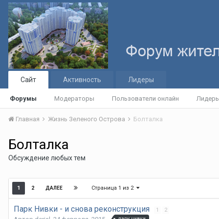
Сайт
Активность
Лидеры
Форумы
Модераторы
Пользователи онлайн
Лидер
Главная
Жизнь Зеленого Острова
Болталка
Болталка
Обсуждение любых тем
Страница 1 из 2
1
2
ДАЛЕЕ
Парк Нивки - и снова реконструкция
1
2
парк нивки