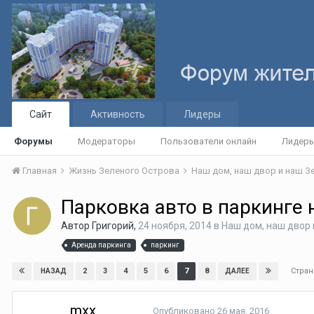
Сайт
Активность
Лидеры
Форумы
Модераторы
Пользователи онлайн
Лидер
Главная
Жизнь Зеленого Острова
Наш дом, наш двор и наш 
Парковка авто в паркинге 
Автор
Григорий
,
24 ноября, 2014
в
Наш дом, наш двор
Аренда паркинга
паркинг
Стран
2
3
4
5
6
7
8
НАЗАД
ДАЛЕЕ
mxx
Опубликовано
26 мая, 2016