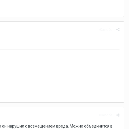
Жалоба
Жалоба
что он нарушил с возмещением вреда. Можно объединится в