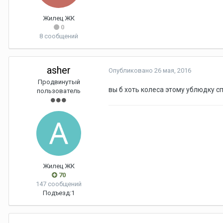
Жилец ЖК
0
8 сообщений
asher
Опубликовано
26 мая, 2016
Продвинутый
вы б хоть колеса этому ублюдку сп
пользователь
Жилец ЖК
70
147 сообщений
Подъезд:
1