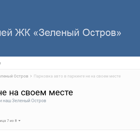
ы
Зеленый Остров
Парковка авто в паркинге не на своем месте
не на своем месте
 и наш Зеленый Остров
ица 7 из 8