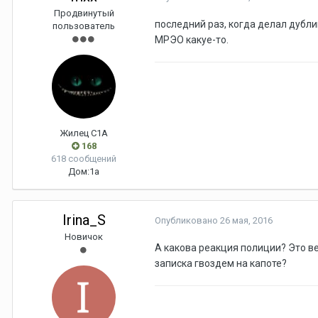
Продвинутый
последний раз, когда делал дублик
пользователь
МРЭО какуе-то.
Жилец С1А
168
618 сообщений
Дом:
1а
Irina_S
Опубликовано
26 мая, 2016
Новичок
А какова реакция полиции? Это в
записка гвоздем на капоте?