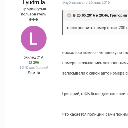
Lyudmila
Опубликовано
26 мая, 2016
Продвинутый
пользователь
В 25.05.2016 в 20:46, Григорий
восстановить номер стоит 200 
насколько помню - человеку по тл
Жилец С1А
296
номера оказывались закопанными 
1 210 сообщений
Дом:
1а
записывали с какой авто номера сн
Григорий, в ФБ было длинное описа
что касается полиции, сами понима