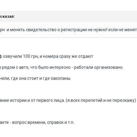
 сказал:
грн и менять свидетельство о регистрации не нужно! если не меня
ф озвучили 100 грн, и номера сразу же отдают
рядом с авто, что было интересно - работали организовано.
яли, где она стоит и где закопаны.
ние истории и от первого лица. (я всех перепетий и не перескажу)
ете - вопрос времени, справок и т.п.