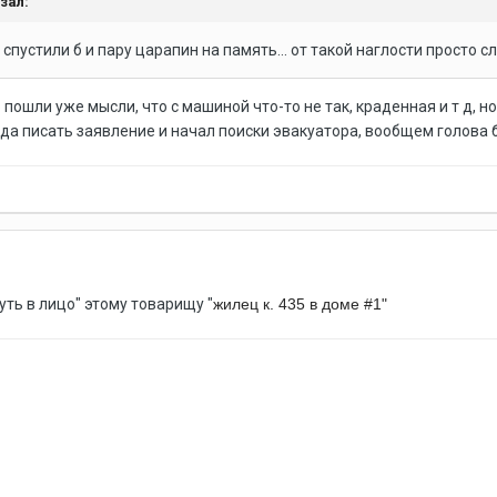
азал:
спустили б и пару царапин на память... от такой наглости просто сл
о пошли уже мысли, что с машиной что-то не так, краденная и т д
уда писать заявление и начал поиски эвакуатора, вообщем голова б
уть в лицо" этому товарищу "
жилец к. 435 в доме #1"