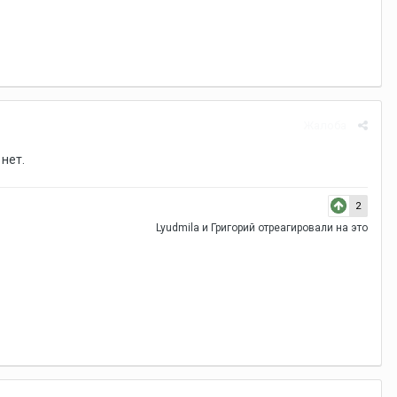
Жалоба
 нет.
2
Lyudmila
и
Григорий
отреагировали на это