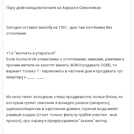
Пару дней назад включили на Харьке и Сквозняках.
Сегодня оставил жалобу на 1551 - дык там пол-Киева без
отопления.
+1 к "молчать и утираться".
Если после этой осени/зимы с отоплением, замками, рампами и
прочим жители не захотят менять ЖЭК/создавать ОСББ, то
вариант только 1 - переезжать в частный дом и продавать тут
квартиру к ____ ____ .
Из окон тянет холодным, стены продуваются, полые блоки, по
которым гуляет сквозняк и вонидло разное (сигареты),
шумоизоляция как в картонном домике, горячая вода имеет
ржавый осадок (стоит только фильтр грубой очистки - мой
прокол), про охрану и предпродажные "сказки" молчу.