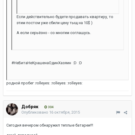
Если действительно будете продавать квартиру, то
этим постом уже сбили цену тыщ на 10$ )
А если серьёзно - со многим соглашусь.
#НеБитаНеКрашенаОдинХазяин :D :D
родной пробег :rolleyes: :rolleyes: :rolleyes:
Добряк
304
Опубликовано
16 октября, 2015
Сегодня вечером обнаружил теплые батареи!!!