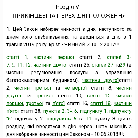
Розділ VI
ПРИКІНЦЕВІ ТА ПЕРЕХІДНІ ПОЛОЖЕННЯ
1. Цей Закон набирає чинності з дня, наступного за
днем його опублікування, та вводиться в дію з 1
травня 2019 року, крім: - ЧИННИЙ З 10.12.2017!!!
статті 1
,
частини першої
статті 2,
статей 3-
7
,
9
,
11
,
12
,
частини другої
статті 26,
статей 27
та
29
(в
частині регулювання послуги з управління
багатоквартирним будинком),
частини другої
статті
2,
частин третьої
та
четвертої
статті 8,
частин
другої
та
третьої
статті 10,
статті 15
,
частин
першої
,
третьої
та
п’ятої
статті 16,
статті 18
,
частини
1
п’ятої
статті 28,
пунктів 2
,
3
,
6
,
підпункту 1
,
підпункту
"б"
підпункту 2,
підпунктів 5
та
11
пункту 8 цього
розділу, які вводяться в дію через шість місяців з
дня набрання чинності цим Законом - 10.06.2018!!!;