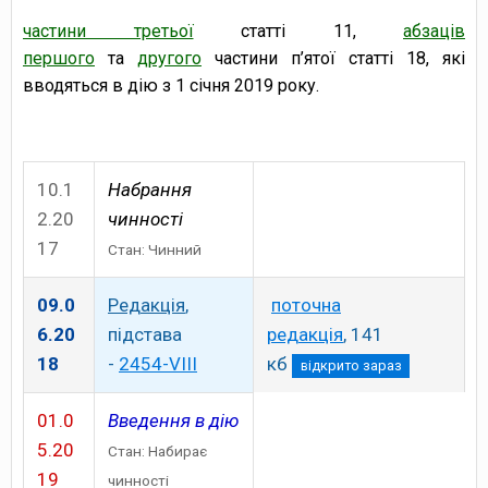
частини третьої
статті 11,
абзаців
першого
та
другого
частини п’ятої статті 18, які
вводяться в дію з 1 січня 2019 року.
10.1
Набрання
2.20
чинності
17
Стан: Чинний
09.0
Редакція
,
поточна
6.20
підстава
редакція
,
141
18
-
2454-VIII
кб
відкрито зараз
01.0
Введення в дію
5.20
Стан: Набирає
19
чинності