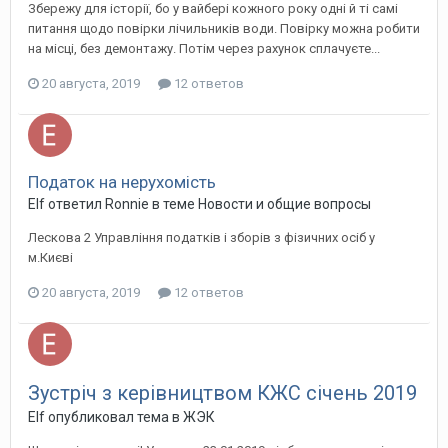
Збережу для історії, бо у вайбері кожного року одні й ті самі
питання щодо повірки лічильників води. Повірку можна робити
на місці, без демонтажу. Потім через рахунок сплачуєте...
20 августа, 2019
12 ответов
Податок на нерухомість
Elf ответил Ronnie в теме
Новости и общие вопросы
Лескова 2 Управління податків і зборів з фізичних осіб у
м.Києві
20 августа, 2019
12 ответов
Зустріч з керівництвом КЖС січень 2019
Elf опубликовал тема в
ЖЭК