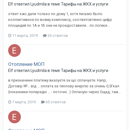
Elf ответил Lyudmila в теме
Тарифы на ЖКХ и услуги
ответ кжс дали только по дому 1, хотя письмо было
коллективное по всему комплексу, соответсвтенно цифр
площедей по 1А и 1Б они не проедоставили... по логике...
11 марта, 2019
65 ответов
Отопление МОП
Elf ответил Lyudmila в теме
Тарифы на ЖКХ и услуги
в призначенні платежу вказуєте за що сплачуєте. Напр,
Договір №... від ... оплата за теплову енергію за січень 0,5Гкал
(показники попередні ... - поточні...) Оплачую через Ощад, там...
7 марта, 2019
65 ответов