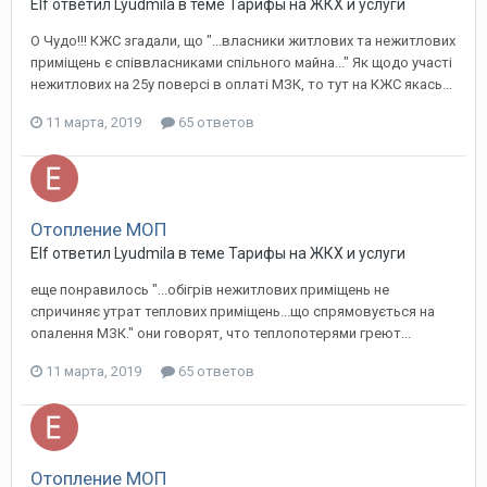
Elf ответил Lyudmila в теме
Тарифы на ЖКХ и услуги
О Чудо!!! КЖС згадали, що "...власники житлових та нежитлових
приміщень є співвласниками спільного майна..." Як щодо участі
нежитлових на 25у поверсі в оплаті МЗК, то тут на КЖС якась...
11 марта, 2019
65 ответов
Отопление МОП
Elf ответил Lyudmila в теме
Тарифы на ЖКХ и услуги
еще понравилось "...обігрів нежитлових приміщень не
спричиняє утрат теплових приміщень...що спрямовується на
опалення МЗК." они говорят, что теплопотерями греют...
11 марта, 2019
65 ответов
Отопление МОП