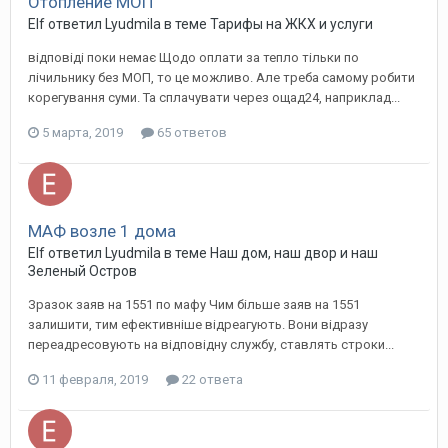
Отопление МОП
Elf ответил Lyudmila в теме
Тарифы на ЖКХ и услуги
відповіді поки немає Щодо оплати за тепло тільки по
лічильнику без МОП, то це можливо. Але треба самому робити
корегування суми. Та сплачувати через ощад24, наприклад...
5 марта, 2019
65 ответов
МАФ возле 1 дома
Elf ответил Lyudmila в теме
Наш дом, наш двор и наш
Зеленый Остров
Зразок заяв на 1551 по мафу Чим більше заяв на 1551
залишити, тим ефективніше відреагують. Вони відразу
переадресовують на відповідну службу, ставлять строки...
11 февраля, 2019
22 ответа