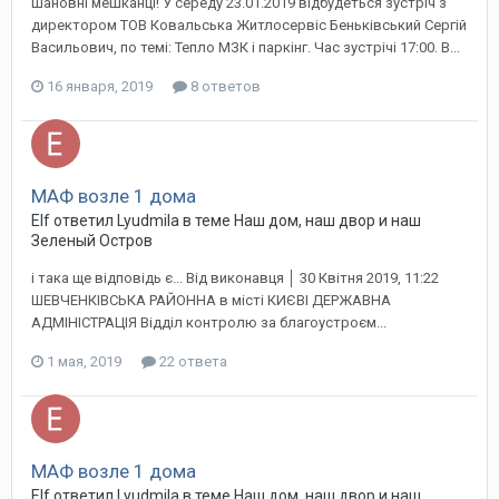
Шановні мешканці! У середу 23.01.2019 відбудеться зустріч з
директором ТОВ Ковальська Житлосервіс Беньківський Сергій
Васильович, по темі: Тепло МЗК і паркінг. Час зустрічі 17:00. В...
16 января, 2019
8 ответов
МАФ возле 1 дома
Elf ответил Lyudmila в теме
Наш дом, наш двор и наш
Зеленый Остров
і така ще відповідь є... Від виконавця │ 30 Квітня 2019, 11:22
ШЕВЧЕНКІВСЬКА РАЙОННА в місті КИЄВІ ДЕРЖАВНА
АДМІНІСТРАЦІЯ Відділ контролю за благоустроєм...
1 мая, 2019
22 ответа
МАФ возле 1 дома
Elf ответил Lyudmila в теме
Наш дом, наш двор и наш