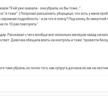
али "Я ей уже сказала - она убрала, но Вы тоже..." .
о "я тоже" :) Попросил разъяснить уборщице, что есть у меня проб
я скромная подробность - а за что я плачу? Под конец 4х-минутн
е по 10 раз повторять".
ар. Рассказал с чего вообще всё несколько месяцев назад начало
 ответ. Девочка обещала взять на контроль и тоже "провести бес
ге таки убрала, но после того, как супруга догнала её аж на лестн