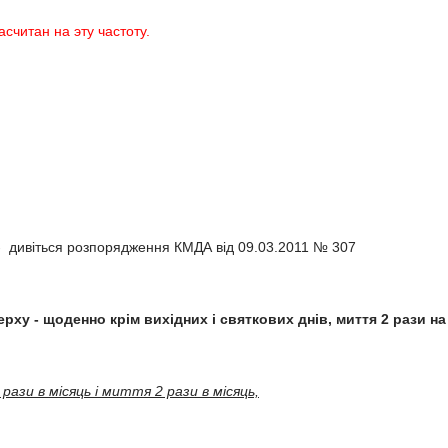
асчитан на эту частоту.
и - дивіться розпорядження КМДА від 09.03.2011 № 307
рху - щоденно крім вихідних і святкових днів, миття 2 рази на
рази в місяць і миття 2 рази в місяць,