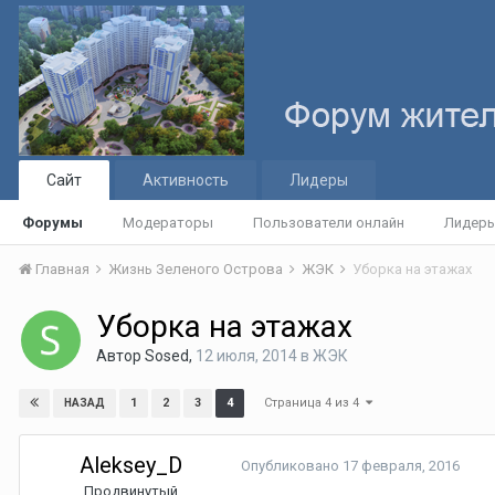
Сайт
Активность
Лидеры
Форумы
Модераторы
Пользователи онлайн
Лидер
Главная
Жизнь Зеленого Острова
ЖЭК
Уборка на этажах
Уборка на этажах
Автор
Sosed
,
12 июля, 2014
в
ЖЭК
Страница 4 из 4
1
2
3
4
НАЗАД
Aleksey_D
Опубликовано
17 февраля, 2016
Продвинутый