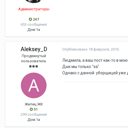
Администраторы
247
653 сообщения
Дом:
1а
Aleksey_D
Опубликовано
18 февраля, 2016
Продвинутый
Людмила, а ваш пост как-то в мою 
пользователь
Дык мы только "за".
Однако с данной уборщицей уже де
Жилец ЖК
51
299 сообщений
Дом:
1а