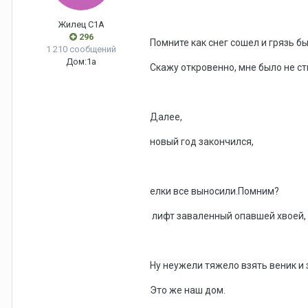
Жилец С1А
296
Помните как снег сошел и грязь б
1 210 сообщений
Дом:
1а
Скажу откровенно, мне было не ст
Далее,
новый год закончился,
елки все выносили.Помним?
лифт заваленный опавшей хвоей,
Ну неужели тяжело взять веник и 
Это же наш дом.