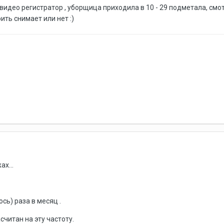
видео регистратор , уборщица приходила в 10 - 29 подметала, смо
ть снимает или нет :)
ах...
юсь) раза в месяц .
считан на эту частоту.