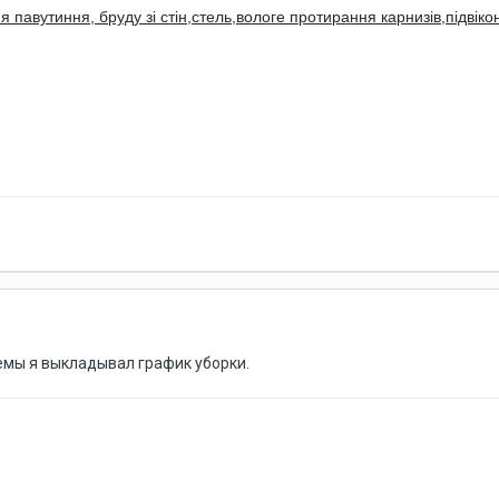
 павутиння, бруду зі стін,стель,вологе протирання карнизів,підвіконь
темы я выкладывал график уборки.