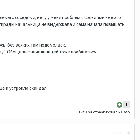
лемы с соседями, нету у меня проблем с соседями - её это
ой тирады начальница не выдержала и сама начала повышать
сь, без всяких там недомолвок.
еду". Обещала с начальницей тоже пообщаться.
ице и устроила скандал.
1
svitlana
отреагировал на это
Жалоба