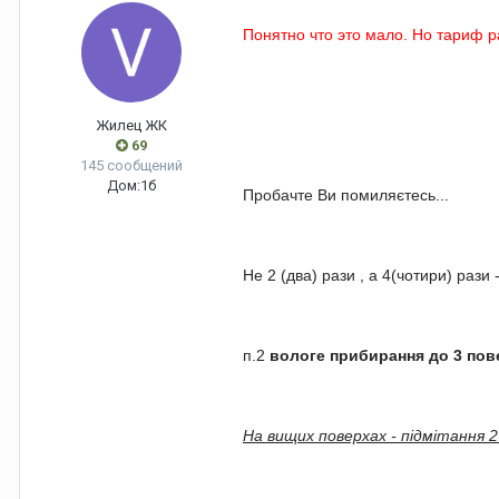
Понятно что это мало. Но тариф р
Жилец ЖК
69
145 сообщений
Дом:
1б
Пробачте Ви помиляєтесь...
Не 2 (два) рази , а 4(чотири) раз
п.2
вологе прибирання до 3 пове
На вищих поверхах - підмітання 2 