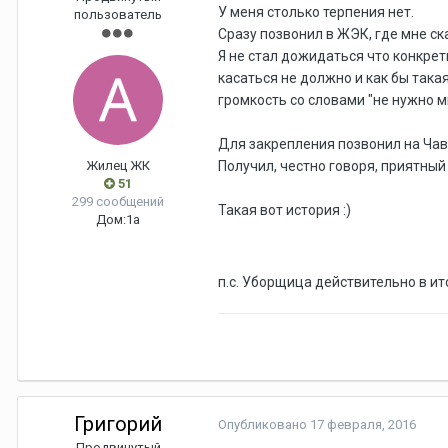
У меня столько терпения нет.
пользователь
Сразу позвонил в ЖЭК, где мне сказ
Я не стал дожидаться что конкретн
касаться не должно и как бы така
громкость со словами "не нужно мн
Для закрепления позвонил на Чавд
Жилец ЖК
Получил, честно говоря, приятный
51
299 сообщений
Такая вот история :)
Дом:
1а
п.с. Уборщица действительно в ито
Григорий
Опубликовано
17 февраля, 2016
Продвинутый