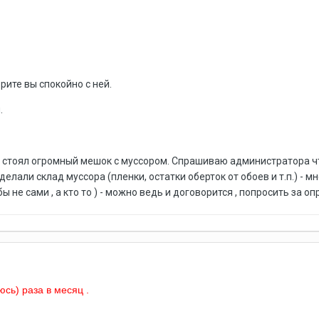
рите вы спокойно с ней.
.
стоял огромный мешок с муссором. Спрашиваю администратора что 
делали склад муссора (пленки, остатки оберток от обоев и т.п.) - 
ы не сами , а кто то ) - можно ведь и договорится , попросить за 
юсь) раза в месяц .