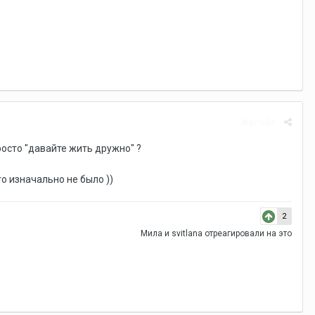
Жалоба
просто "давайте жить дружно" ?
о изначально не было ))
2
Мила
и
svitlana
отреагировали на это