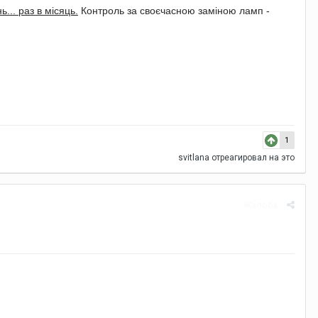
... раз в місяць.
Контроль за своєчасною заміною ламп -
1
svitlana
отреагировал на это
Жалоба