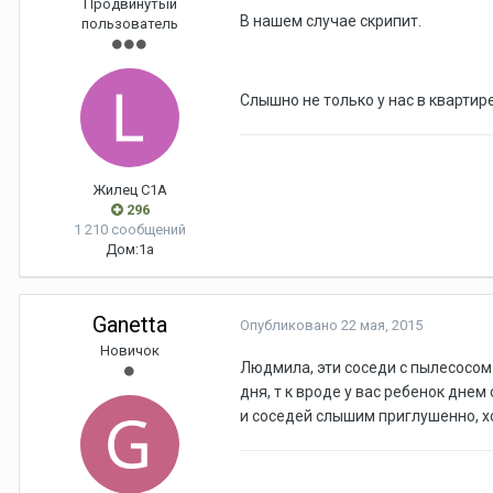
Продвинутый
В нашем случае скрипит.
пользователь
Слышно не только у нас в квартире,
Жилец С1А
296
1 210 сообщений
Дом:
1а
Ganetta
Опубликовано
22 мая, 2015
Новичок
Людмила, эти соседи с пылесосом 
дня, т к вроде у вас ребенок дне
и соседей слышим приглушенно, хо