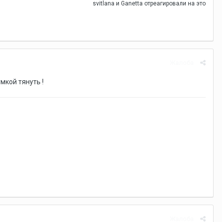
svitlana
и
Ganetta
отреагировали на это
Жалоба
мкой тянуть !
Жалоба