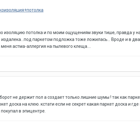
укоизоляция+потолка
мо изоляцию потолка и по моим ощущениям звуки тише, правда у нас 
ы издалека...под паркетом подложка тоже ложилась... Вроде и в два 
у меня астма-аллергия на пылевого клеща....
орот не держит пол а создает только лишние шумы ! так как паркет
ркет доска на клею. кстати если не секрет какая паркет доска и гд
 покупал в эпицентре.