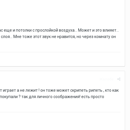
еще и потолки с прослойкой воздуха... Может и это влияет...
слоя... Мне тоже этот звук не нравится, но через комнату он
Жалоба
 играет а не лежит ! он тоже может скрипеть рипеть , кто как
е покупали ? так для личного соображения! есть просто