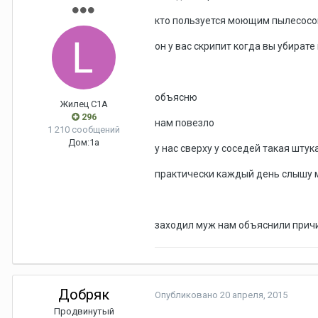
кто пользуется моющим пылесос
он у вас скрипит когда вы убирате
объясню
Жилец С1А
296
нам повезло
1 210 сообщений
Дом:
1а
у нас сверху у соседей такая штук
практически каждый день слышу 
заходил муж нам объяснили причин
Добряк
Опубликовано
20 апреля, 2015
Продвинутый