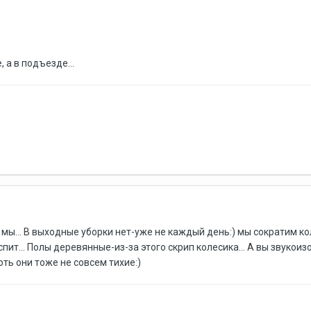
 а в подъезде...
мы... В выходные уборки нет-уже не каждый день:) мы сократим ко
м спит... Полы деревянные-из-за этого скрип колесика... А вы зву
ть они тоже не совсем тихие:)