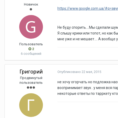
Новичок
https://www.google.com.ua/#q=зв
Не буду спорить....Мы сделали шу
Я слышу крики или топот, но как б
мне уже и не мешает.... А вообще 
Пользователь
2
6 сообщений
Григорий
Опубликовано
22 мая, 2015
Продвинутый
не хочу огорчать но подложка наоб
пользователь
воспринимает звук . у меня вся па
некоторые ответы по тарркету кто