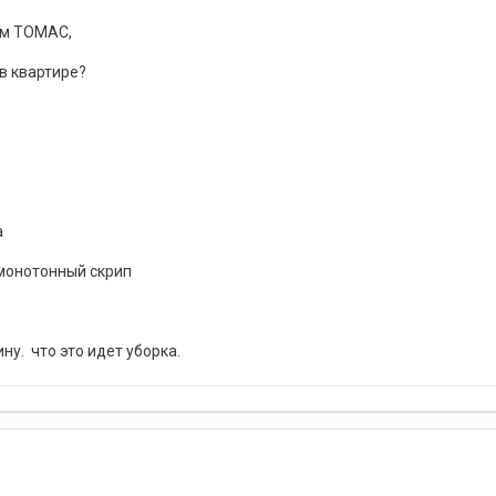
ом ТОМАС,
 в квартире?
а
монотонный скрип
у. что это идет уборка.