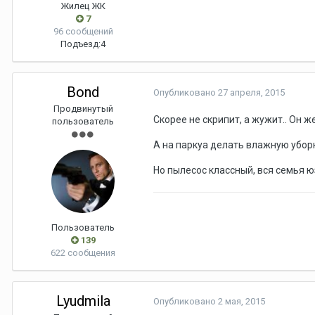
Жилец ЖК
7
96 сообщений
Подъезд:
4
Bond
Опубликовано
27 апреля, 2015
Продвинутый
Скорее не скрипит, а жужит.. Он же
пользователь
А на паркуа делать влажную убо
Но пылесос классный, вся семья юза
Пользователь
139
622 сообщения
Lyudmila
Опубликовано
2 мая, 2015