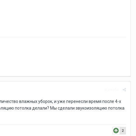
Жалоба
личество влажных уборок, и уже перенесли время после 4-х
коизоляцию потолка делали? Мы сделали звукоизоляцию потолка
2