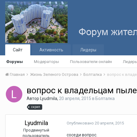
Сайт
Активность
Лидеры
Форумы
Модераторы
Пользователи онлайн
Лидер
Главная
Жизнь Зеленого Острова
Болталка
вопрос к влад
вопрос к владельцам пыл
Автор
Lyudmila
,
20 апреля, 2015
в
Болталка
скрип
Lyudmila
Опубликовано
20 апреля, 2015
Продвинутый
соседи вопрос.
пользователь