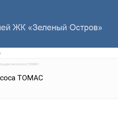
ы
ельцам пылесоса ТОМАС
есоса ТОМАС