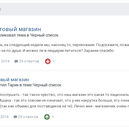
К
товый магазин
бликовал тема в
Черный список
, на следующей недели мы, наконец то, переезжаем. Подскажите, пожал
 не по-душе. И можно ли в пиццерии питаться? Заранее спасибо.
, 2014
29 ответов
1
овый магазин
тил Тарик в теме
Черный список
 послушать - так такое чувство, что наш магазин это какая то националь
шана - так это совсем не означает, что у них накрутка больше, это оз
(так как объемы для поставщиков не те). Лично мне - магазинчик очень 
 2014
29 ответов
1