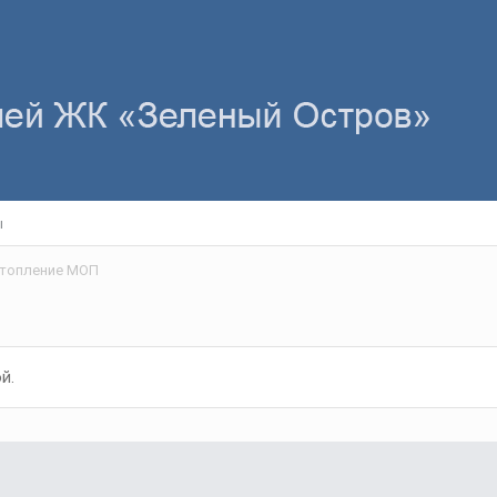
ы
топление МОП
й.