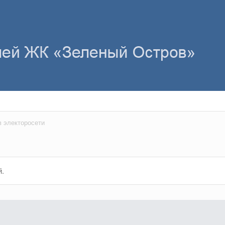
в электоросети
й.